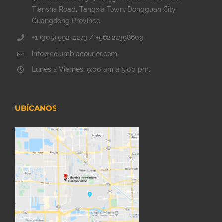
Tiansha Road, Tangxia Town, Dongguan City,
Guangdong Province
+1 (305) 592-4273 / +562 22398609
info@columbiacourier.com
Lunes a Viernes: 9:00 am a 5:00 pm.
UBÍCANOS