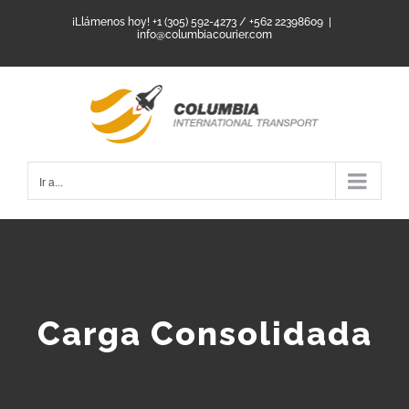
Saltar
¡Llámenos hoy! +1 (305) 592-4273 / +562 22398609
|
info@columbiacourier.com
al
contenido
Ir a...
Carga Consolidada