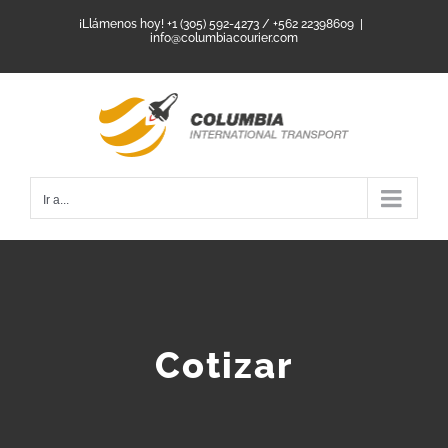
Saltar
¡Llámenos hoy! +1 (305) 592-4273 / +562 22398609
|
info@columbiacourier.com
al
contenido
Ir a...
Cotizar