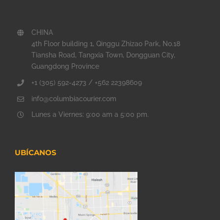
CHINA
4th Floor building 1, Qinggu Zhizao Park, No.18
Tiansha Road, Tangxia Town, Dongguan City,
Guangdong Province
+1 (305) 592-4273 / +562 22398609
info@columbiacourier.com
Lunes a Viernes: 9:00 am a 5:00 pm.
UBÍCANOS