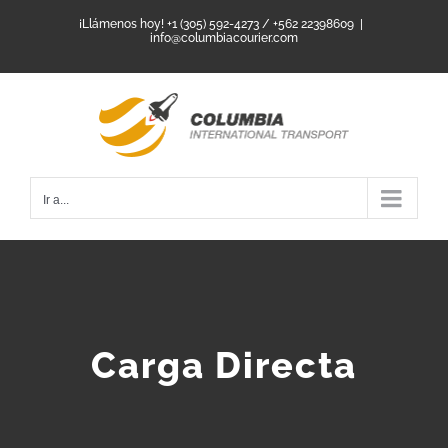
Saltar
¡Llámenos hoy! +1 (305) 592-4273 / +562 22398609
|
info@columbiacourier.com
al
contenido
Ir a...
Carga Directa