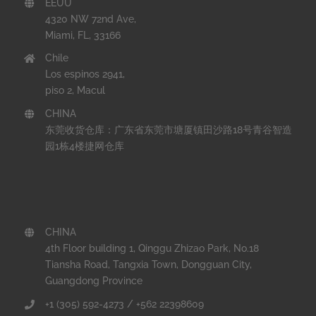
EEUU
4320 NW 72nd Ave,
Miami, FL, 33166
Chile
Los espinos 2941,
piso 2, Macul
CHINA
东莞收货仓库：广东省东莞市塘厦镇田沙路18号青谷智造
园1栋4楼捷网仓库
CHINA
4th Floor building 1, Qinggu Zhizao Park, No.18
Tiansha Road, Tangxia Town, Dongguan City,
Guangdong Province
+1 (305) 592-4273 / +562 22398609