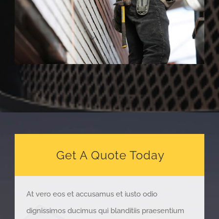
Get A Quote Today
At vero eos et accusamus et iusto odio
dignissimos ducimus qui blanditiis praesentium