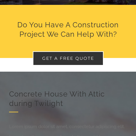
Do You Have A Construction
Project We Can Help With?
GET A FREE QUOTE
Concrete House With Attic
during Twilight
Lorem ipsum dolor sit amet, consectetur adipiscing elit.