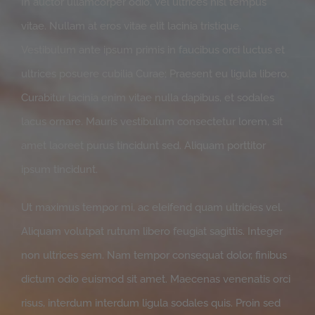
In auctor ullamcorper odio, vel ultrices nisl tempus
vitae. Nullam at eros vitae elit lacinia tristique.
Vestibulum ante ipsum primis in faucibus orci luctus et
ultrices posuere cubilia Curae; Praesent eu ligula libero.
Curabitur lacinia enim vitae nulla dapibus, et sodales
lacus ornare. Mauris vestibulum consectetur lorem, sit
amet laoreet purus tincidunt sed. Aliquam porttitor
ipsum tincidunt.
Ut maximus tempor mi, ac eleifend quam ultricies vel.
Aliquam volutpat rutrum libero feugiat sagittis. Integer
non ultrices sem. Nam tempor consequat dolor, finibus
dictum odio euismod sit amet. Maecenas venenatis orci
risus, interdum interdum ligula sodales quis. Proin sed