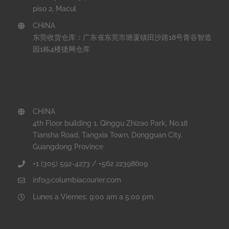
piso 2, Macul
CHINA
东莞收货仓库：广东省东莞市塘厦镇田沙路18号青谷智造
园1栋4楼捷网仓库
CHINA
4th Floor building 1, Qinggu Zhizao Park, No.18
Tiansha Road, Tangxia Town, Dongguan City,
Guangdong Province
+1 (305) 592-4273 / +562 22398609
info@columbiacourier.com
Lunes a Viernes: 9:00 am a 5:00 pm.