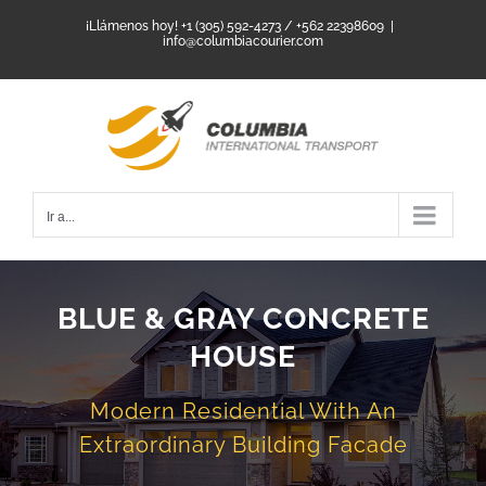
Saltar
¡Llámenos hoy! +1 (305) 592-4273 / +562 22398609
|
info@columbiacourier.com
al
contenido
Ir a...
BLUE & GRAY CONCRETE
HOUSE
Modern Residential With An
Extraordinary Building Facade